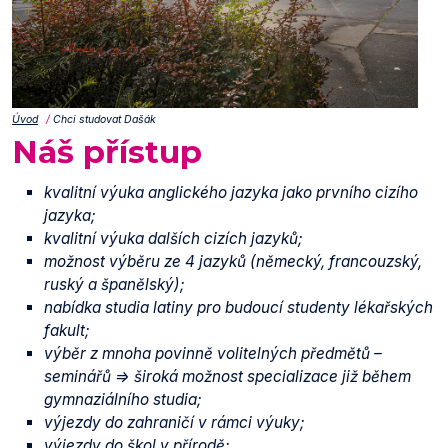
Úvod
Chci studovat Dašák
Náš přístup
kvalitní výuka anglického jazyka jako prvního cizího
jazyka;
kvalitní výuka dalších cizích jazyků;
možnost výběru ze 4 jazyků (německý, francouzský,
ruský a španělský);
nabídka studia latiny pro budoucí studenty lékařských
fakult;
výběr z mnoha povinně volitelných předmětů –
seminářů => široká možnost specializace již během
gymnaziálního studia;
výjezdy do zahraničí v rámci výuky;
výjezdy do škol v přírodě;