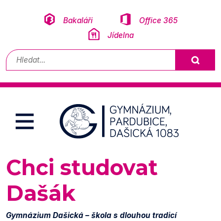
Přeskočit na obsah
Bakaláři
Office 365
Jídelna
Vyhledávání
Chci studovat
Dašák
Gymnázium Dašická – škola s dlouhou tradicí