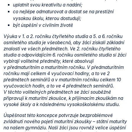
uplatnit svou kreativitu a nadání;
co nejlépe odmaturovat a dostat se na prestižní
vysokou školu, kterou dostudují;
být úspěšní v civilním životě
Výuka v 1. a 2. ročníku čtyřletého studia a 5. a 6. ročníku
osmiletého studia je všeobecná, aby žáci získali základní
znalosti ve všech předmětech. Ve 2. ročníku čtyřletého
studia a odpovídajícím 6. ročníku osmiletého studia si žáci
vybírají volitelné předměty, které absolvují
v předmaturitním a maturitním ročníku. V předmaturitním
ročníku mají celkem 4 vyučovací hodiny, a to ve 2
předmětech seminářů a v maturitním ročníku celkem 10
vyučovacích hodin, a to ve 4 předmětech seminářů.
V těchto volitelných předmětech se žáci souběžně
připravují k maturitní zkoušce, k přijímacím zkouškám na
vysoké školy a k následnému vysokoškolskému studiu.
Úspěšnost této koncepce potvrzuje bezproblémové
zvládnutí nového pojetí maturitní zkoušky – státní maturity
na našem gymnáziu. Naši žáci jsou rovněž velice úspěšní